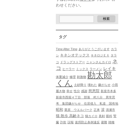
わせください。
タグ
Time After Time
ありがとうございます
カラ
キネシオテックス
シ
キネロジＥＸ
タラ
ネ
コ
ドラッグストアー
ニャンさんカイロ
コ
レイキ
ヒーラー
ミックス
ラーメン
勘太郎
体重減少
修理
刺激物
くん
土砂降り
壊れた
嫌がらせ
小雨
慈恵院
履き物
幸せ
性分
感謝
新座市本多
新座市西堀４丁目 部落 村八分 異常思
考 集団嫌がらせ 住居侵入 私道 国有地
昭和
涙
栗原 ウエルパーク
正来
清瀬市
猫.散歩.高齢ネコ
猫カイロ
真剣
眼科
腎
臓
詐欺
誤報
迷惑防止条例違反
避難
雑種