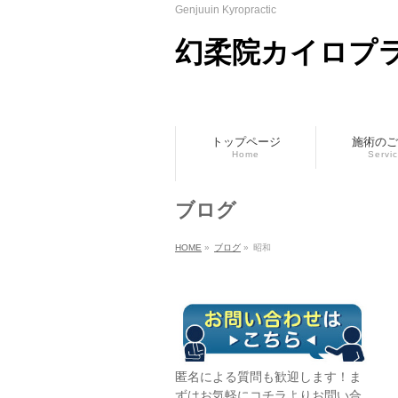
Genjuuin Kyropractic
幻柔院カイロプ
トップページ
施術のご
Home
Servi
ブログ
HOME
»
ブログ
»
昭和
匿名による質問も歓迎します！ま
ずはお気軽に
コチラ
よりお問い合