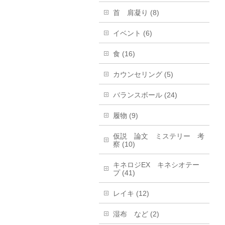
首 肩凝り (8)
イベント (6)
食 (16)
カウンセリング (5)
バランスボール (24)
履物 (9)
仮説 論文 ミステリー 考
察 (10)
キネロジEX キネシオテー
プ (41)
レイキ (12)
湿布 など (2)