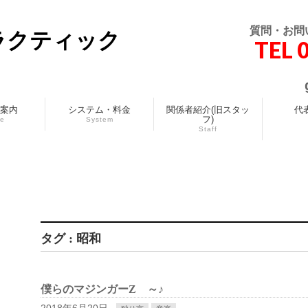
質問・お問
ラクティック
TEL 
案内
システム・料金
関係者紹介(旧スタッ
代
フ)
ce
System
Staff
タグ : 昭和
僕らのマジンガーZ ～♪