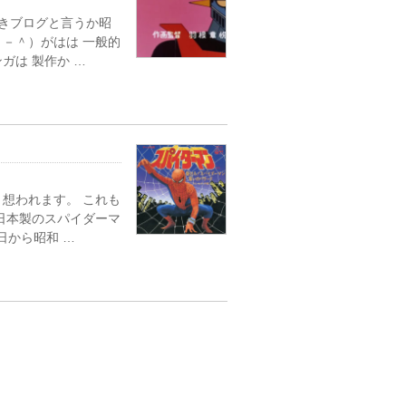
抜きブログと言うか昭
－＾）がはは 一般的
ガは 製作か …
想われます。 これも
日本製のスパイダーマ
日から昭和 …