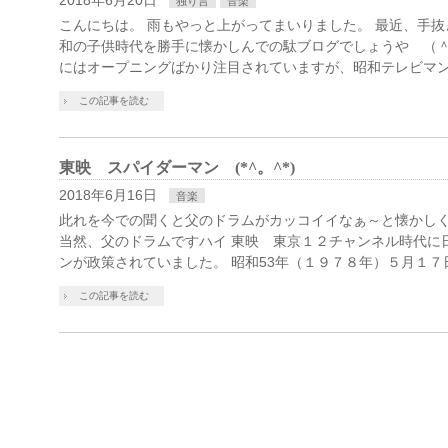
2018年6月20日
独り言
音楽
こんにちは。 雨もやっと上がってまいりました。 最近、手
和の子供時代を勝手に懐かしんでの駄ブログでしょうや （＾
にはオープニングばかり注目されていますが、昭和テレビマン
この記事を読む
東映 スパイダーマン (*^。^*)
2018年6月16日
音楽
此れを今での聞くと父のドラムがカッコイイなぁ～と懐かしく
当然、父のドラムですハイ 東映 東京１２チャンネル時代に
ンが政策されていました。 昭和53年（１９７８年）５月１７
この記事を読む