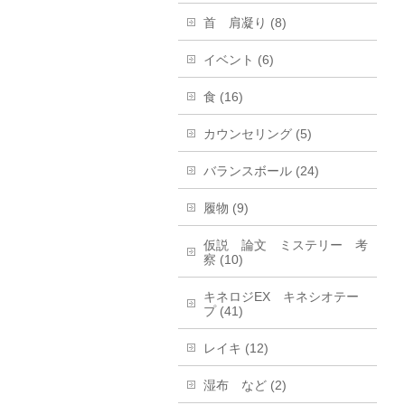
首 肩凝り (8)
イベント (6)
食 (16)
カウンセリング (5)
バランスボール (24)
履物 (9)
仮説 論文 ミステリー 考
察 (10)
キネロジEX キネシオテー
プ (41)
レイキ (12)
湿布 など (2)