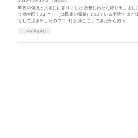
2018年6月10日
猫さん
昨夜の強風と大雨には参りました 散歩に出たら降り出しました(
で勘太郎くん(=^・^=)は民家の塀越しに出ている木陰で ま
りして泣き出したので(T_T) 折角ここまできたから抱っ …
この記事を読む