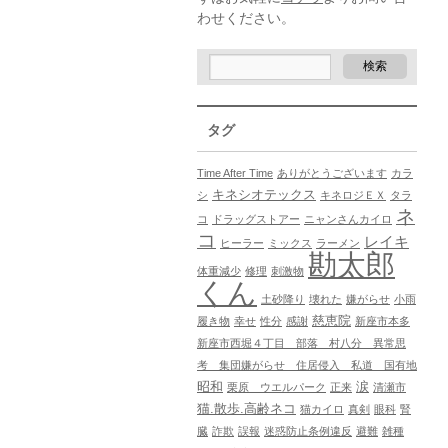
わせください。
タグ
Time After Time
ありがとうございます
カラ
キネシオテックス
シ
キネロジＥＸ
タラ
ネ
コ
ドラッグストアー
ニャンさんカイロ
コ
レイキ
ヒーラー
ミックス
ラーメン
勘太郎
体重減少
修理
刺激物
くん
土砂降り
壊れた
嫌がらせ
小雨
慈恵院
履き物
幸せ
性分
感謝
新座市本多
新座市西堀４丁目 部落 村八分 異常思
考 集団嫌がらせ 住居侵入 私道 国有地
昭和
涙
栗原 ウエルパーク
正来
清瀬市
猫.散歩.高齢ネコ
猫カイロ
真剣
眼科
腎
臓
詐欺
誤報
迷惑防止条例違反
避難
雑種