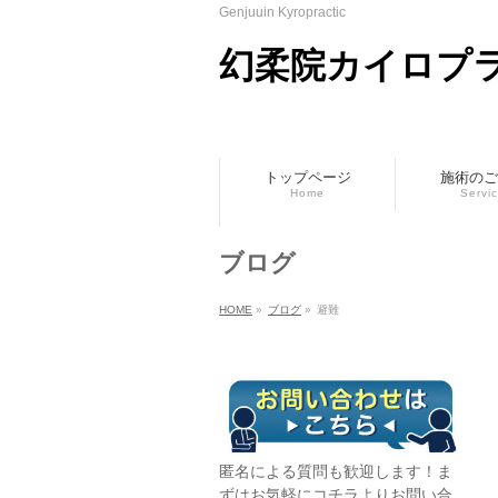
Genjuuin Kyropractic
幻柔院カイロプ
トップページ
施術のご
Home
Servi
ブログ
HOME
»
ブログ
»
避難
匿名による質問も歓迎します！ま
ずはお気軽に
コチラ
よりお問い合