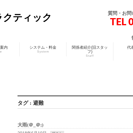
質問・お問
ラクティック
TEL 
案内
システム・料金
関係者紹介(旧スタッ
代
フ)
ce
System
Staff
タグ : 避難
大雨(＠_＠;)