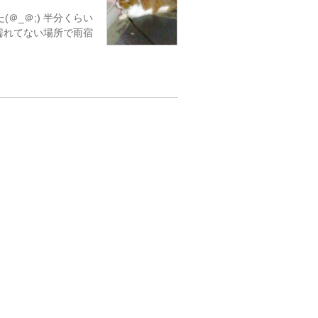
＠_＠;) 半分くらい
だ濡れてない場所で雨宿