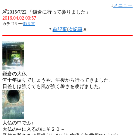
↓
メニュー
2015/7/22 「鎌倉に行って参りました」
2016.04.02 00:57
カテゴリー:
独り言
*.
前記事
|
次記事
.#
鎌倉の大仏
何十年振りでしょうや、午後から行ってきました。
日差しは強くても風が強く暑さを凌げました。
大仏の中でふ↑
大仏の中に入るのに￥２０－