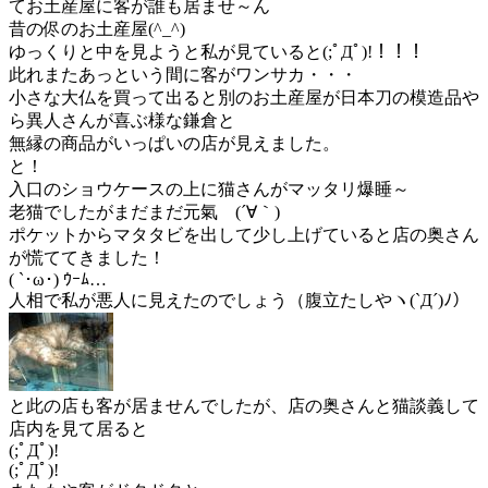
てお土産屋に客が誰も居ませ～ん
昔の侭のお土産屋(^_^)
ゆっくりと中を見ようと私が見ていると(;ﾟДﾟ)!！！！
此れまたあっという間に客がワンサカ・・・
小さな大仏を買って出ると別のお土産屋が日本刀の模造品や
ら異人さんが喜ぶ様な鎌倉と
無縁の商品がいっぱいの店が見えました。
と！
入口のショウケースの上に猫さんがマッタリ爆睡～
老猫でしたがまだまだ元氣 (´∀｀)
ポケットからマタタビを出して少し上げていると店の奥さん
が慌ててきました！
( `･ω･) ｳｰﾑ…
人相で私が悪人に見えたのでしょう（腹立たしやヽ(`Д´)ﾉ）
と此の店も客が居ませんでしたが、店の奥さんと猫談義して
店内を見て居ると
(;ﾟДﾟ)!
(;ﾟДﾟ)!