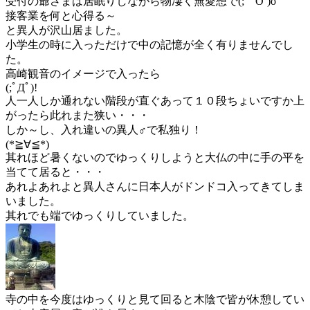
受付の爺さまは居眠りしながら物凄く無愛想で(;｀O´)o
接客業を何と心得る～
と異人が沢山居ました。
小学生の時に入っただけで中の記憶が全く有りませんでし
た。
高崎観音のイメージで入ったら
(;ﾟДﾟ)!
人一人しか通れない階段が直ぐあって１０段ちょいですか上
がったら此れまた狭い・・・
しか～し、入れ違いの異人♂で私独り！
(*≧∀≦*)
其れほど暑くないのでゆっくりしようと大仏の中に手の平を
当てて居ると・・・
あれよあれよと異人さんに日本人がドンドコ入ってきてしま
いました。
其れでも端でゆっくりしていました。
寺の中を今度はゆっくりと見て回ると木陰で皆が休憩してい