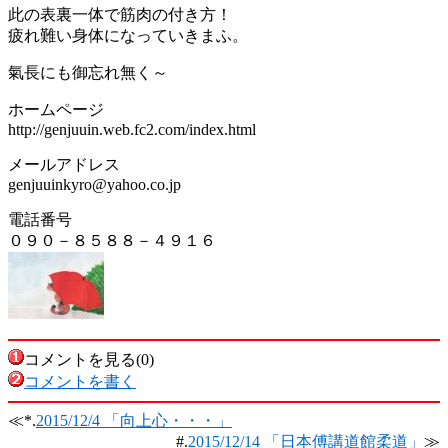
此の表裏一体で筋肉の付き方！
疲れ難い身体になっていきまふ。
氣長にも御忘れ無く～
ホームページ
http://genjuuin.web.fc2.com/index.html
メールアドレス
genjuuinkyro@yahoo.co.jp
電話番号
０９０－８５８８－４９１６
コメントを見る(0)
コメントを書く
≪*.
2015/12/4 「向上心・・・」
#.
2015/12/14 「日本傅講道館柔道」
≫