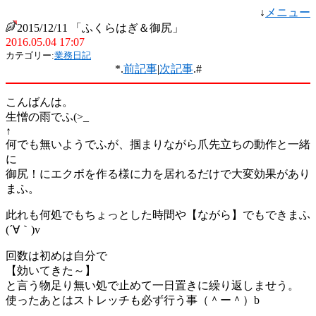
↓
メニュー
2015/12/11 「ふくらはぎ＆御尻」
2016.05.04 17:07
カテゴリー:
業務日記
*.
前記事
|
次記事
.#
こんばんは。
生憎の雨でふ(>_
↑
何でも無いようでふが、掴まりながら爪先立ちの動作と一緒
に
御尻！にエクボを作る様に力を居れるだけで大変効果があり
まふ。
此れも何処でもちょっとした時間や【ながら】でもできまふ
(´∀｀)v
回数は初めは自分で
【効いてきた～】
と言う物足り無い処で止めて一日置きに繰り返しませう。
使ったあとはストレッチも必ず行う事（＾ー＾）b