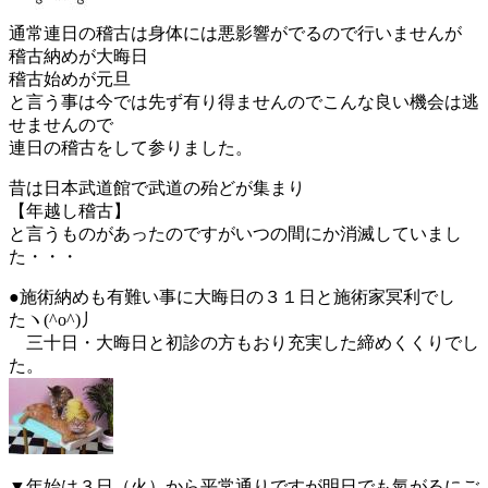
通常連日の稽古は身体には悪影響がでるので行いませんが
稽古納めが大晦日
稽古始めが元旦
と言う事は今では先ず有り得ませんのでこんな良い機会は逃
せませんので
連日の稽古をして参りました。
昔は日本武道館で武道の殆どが集まり
【年越し稽古】
と言うものがあったのですがいつの間にか消滅していまし
た・・・
●施術納めも有難い事に大晦日の３１日と施術家冥利でし
たヽ(^o^)丿
三十日・大晦日と初診の方もおり充実した締めくくりでし
た。
▼年始は３日（火）から平常通りですが明日でも氣がるにご