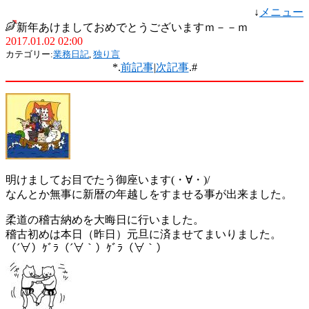
↓
メニュー
新年あけましておめでとうございますｍ－－ｍ
2017.01.02 02:00
カテゴリー:
業務日記
,
独り言
*.
前記事
|
次記事
.#
明けましてお目でたう御座います(・∀・)/
なんとか無事に新暦の年越しをすませる事が出来ました。
柔道の稽古納めを大晦日に行いました。
稽古初めは本日（昨日）元旦に済ませてまいりました。
（´∀）ｹﾞﾗ（´∀｀）ｹﾞﾗ（∀｀）