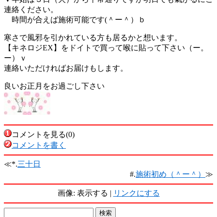
連絡ください。
時間が合えば施術可能です(＾ー＾）ｂ
寒さで風邪を引かれている方も居るかと想います。
【キネロジEX】をドイトで買って喉に貼って下さい（ー。
ー）ｖ
連絡いただければお届けもします。
良いお正月をお過ごし下さい
コメントを見る(0)
コメントを書く
≪*.
三十日
#.
施術初め（＾ー＾）
≫
画像: 表示する |
リンクにする