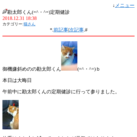
↓
メニュー
勘太郎くん(=^・^=)定期健診
2018.12.31 18:38
カテゴリー:
猫さん
*.
前記事
|
次記事
.#
御機嫌斜めのの勘太郎くん
(=^・^=)ｂ
本日は大晦日
午前中に勘太郎くんの定期健診に行って参りました。