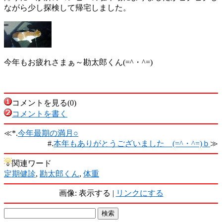
ながら少し探検して帰宅しました。
今年もお疲れさまぁ～勘太郎くん(=^・^=)
コメントを見る(0)
コメントを書く
≪*.
今年最期の満月○
#.
本年もありがとうございました (=^・^=)ｂ
≫
関連ワード
定期健診
,
勘太郎くん
,
体重
画像: 表示する |
リンクにする