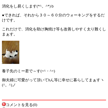
消化をし易くします(*^。^*)ｂ
●できれば、それから３０～６０分のウォーキングをするだ
けです。
これだけで、消化を助け胸焼け等も改善しやすく太り難くし
まぁす。
養子先のミー君で～す(=^・^=)
御夫婦に可愛がって頂いてhん等に幸せに暮らしてまぁすヽ
(^。^)ノ
コメントを見る(0)