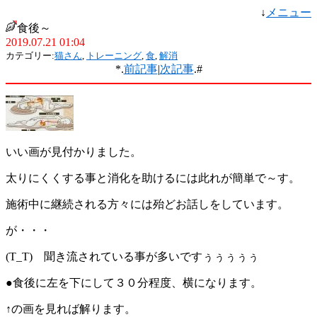
↓
メニュー
食後～
2019.07.21 01:04
カテゴリー:
猫さん
,
トレーニング
,
食
,
解消
*.
前記事
|
次記事
.#
いい画が見付かりました。
太りにくくする事と消化を助けるには此れが簡単で～す。
施術中に継続される方々には殆どお話しをしています。
が・・・
(T_T) 聞き流されている事が多いですぅぅぅぅぅ
●食後に左を下にして３０分程度、横になります。
↑の画を見れば解ります。