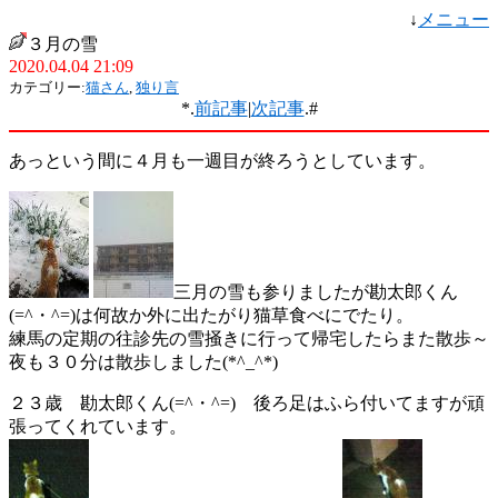
↓
メニュー
３月の雪
2020.04.04 21:09
カテゴリー:
猫さん
,
独り言
*.
前記事
|
次記事
.#
あっという間に４月も一週目が終ろうとしています。
三月の雪も参りましたが勘太郎くん
(=^・^=)は何故か外に出たがり猫草食べにでたり。
練馬の定期の往診先の雪掻きに行って帰宅したらまた散歩～
夜も３０分は散歩しました(*^_^*)
２３歳 勘太郎くん(=^・^=) 後ろ足はふら付いてますが頑
張ってくれています。