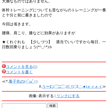
大層なものではありません。
体幹トレーニングについても昔ながらのトレーニングが一番
と十分と前に書きましたので
今回は省きます。
腰痛、肩こり、膝などに効果がありますが
★くれぐれも 【少しづつ】 適当でいいですから毎日、一
日数回乗りましょう(*^_^*)ｂ
コメントを見る(1)
コメントを書く
≪*.
養子先の(=ﾟωﾟ=)
#.
うーむ(￣□￣;)!!ヾ(´Д｀;●)ォィォィ
≫
画像: 表示する |
リンクにする