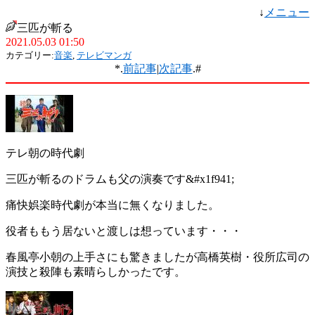
↓
メニュー
三匹が斬る
2021.05.03 01:50
カテゴリー:
音楽
,
テレビマンガ
*.
前記事
|
次記事
.#
テレ朝の時代劇
三匹が斬るのドラムも父の演奏です&#x1f941;
痛快娯楽時代劇が本当に無くなりました。
役者ももう居ないと渡しは想っています・・・
春風亭小朝の上手さにも驚きましたが高橋英樹・役所広司の
演技と殺陣も素晴らしかったです。