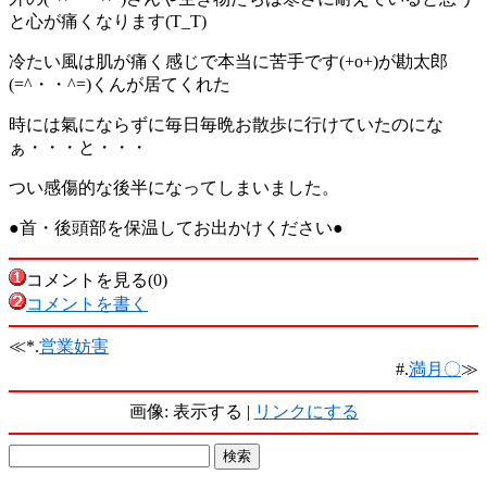
と心が痛くなります(T_T)
冷たい風は肌が痛く感じで本当に苦手です(+o+)が勘太郎
(=^・・^=)くんが居てくれた
時には氣にならずに毎日毎晩お散歩に行けていたのにな
ぁ・・・と・・・
つい感傷的な後半になってしまいました。
●首・後頭部を保温してお出かけください●
コメントを見る(0)
コメントを書く
≪*.
営業妨害
#.
満月〇
≫
画像: 表示する |
リンクにする