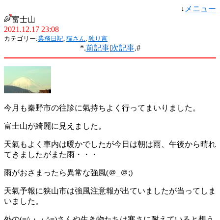
↓
メニュー
富士山
2021.12.17 23:08
カテゴリー:
業務日記
,
猫さん
,
独り言
*.
前記事
|
次記事
.#
今月も秦野市の往診に氣持ちよく行ってまいりました。
富士山が綺麗に見えました。
天氣もよく車内は暖かでしたが今日は朝は雨、午後から晴れ
てきましたがまた雨・・・
雨がおさまったら異常な強風(＠_＠;)
天氣予報に狭山市は強風注意報が出ていましたが当ってしま
いました。
外の(=^・・^=)さんや生き物たちは寒さに耐えていると想う