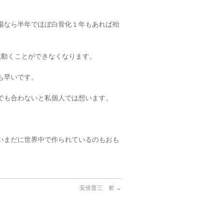
場なら半年でほぼ白骨化１年もあれば殆
然動くことができなくなります。
も早いです。
でも合わないと私個人では想います。
いまだに世界中で作られているのもおも
安倍晋三 射
→