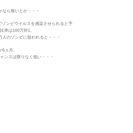
かなら無いとか・・・
率でゾンビウイルスを感染させられると予
比率は100万対1。
0万人のゾンビに狙われると・・・
か6ヵ月。
チャンスは限りなく低い・・・