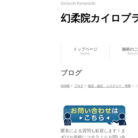
Genjuuin Kyropractic
幻柔院カイロプ
トップページ
施術のご
Home
Servi
ブログ
HOME
»
ブログ
»
仮説 論文 ミステリー 考察
»
ゾ
匿名による質問も歓迎します！ま
ずはお気軽に
コチラ
よりお問い合