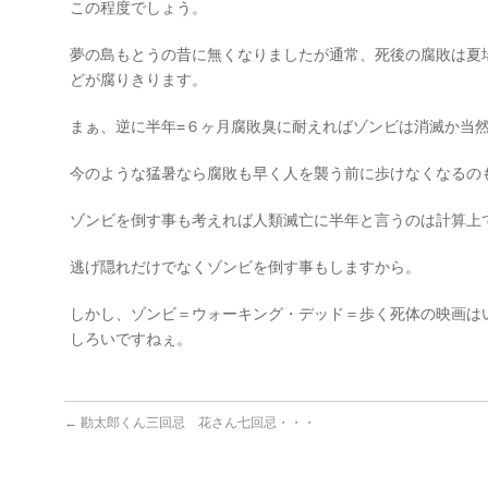
この程度でしょう。
夢の島もとうの昔に無くなりましたが通常、死後の腐敗は夏
どが腐りきります。
まぁ、逆に半年=６ヶ月腐敗臭に耐えればゾンビは消滅か当
今のような猛暑なら腐敗も早く人を襲う前に歩けなくなるの
ゾンビを倒す事も考えれば人類滅亡に半年と言うのは計算上
逃げ隠れだけでなくゾンビを倒す事もしますから。
しかし、ゾンビ＝ウォーキング・デッド＝歩く死体の映画は
しろいですねぇ。
←
勘太郎くん三回忌 花さん七回忌・・・