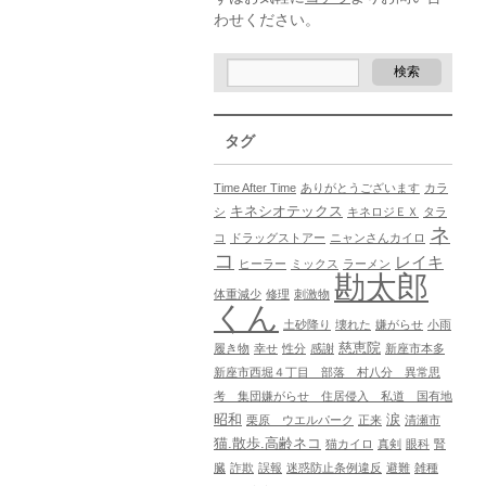
わせください。
タグ
Time After Time
ありがとうございます
カラ
キネシオテックス
シ
キネロジＥＸ
タラ
ネ
コ
ドラッグストアー
ニャンさんカイロ
コ
レイキ
ヒーラー
ミックス
ラーメン
勘太郎
体重減少
修理
刺激物
くん
土砂降り
壊れた
嫌がらせ
小雨
慈恵院
履き物
幸せ
性分
感謝
新座市本多
新座市西堀４丁目 部落 村八分 異常思
考 集団嫌がらせ 住居侵入 私道 国有地
昭和
涙
栗原 ウエルパーク
正来
清瀬市
猫.散歩.高齢ネコ
猫カイロ
真剣
眼科
腎
臓
詐欺
誤報
迷惑防止条例違反
避難
雑種