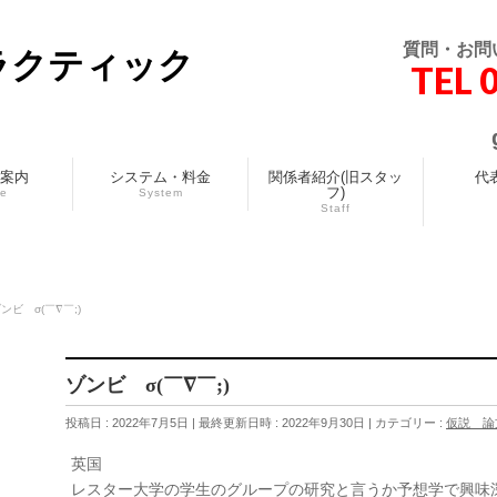
質問・お問
ラクティック
TEL 
案内
システム・料金
関係者紹介(旧スタッ
代
フ)
ce
System
Staff
ンビ σ(￣∇￣;)
ゾンビ σ(￣∇￣;)
投稿日 : 2022年7月5日
最終更新日時 : 2022年9月30日
カテゴリー :
仮説 論
英国
レスター大学の学生のグループの研究と言うか予想学で興味