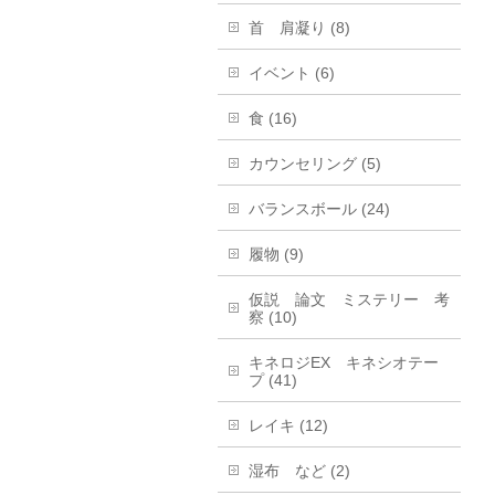
首 肩凝り (8)
イベント (6)
食 (16)
カウンセリング (5)
バランスボール (24)
履物 (9)
仮説 論文 ミステリー 考
察 (10)
キネロジEX キネシオテー
プ (41)
レイキ (12)
湿布 など (2)