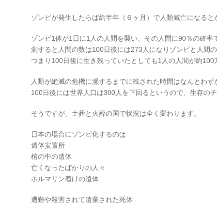
ゾンビが発生したらば約半年（６ヶ月）で人類滅亡になると
ゾンビ1体が1日に1人の人間を襲い、その人間に90％の確
測すると人間の数は100日後には273人になりゾンビと人間の
つまり100日後に生き残っていたとしても1人の人間が約10
人類が絶滅の危機に瀕するまでに残された時間はなんとわず
100日後には世界人口は300人を下回るというので、生存の
そうですが、土葬と火葬の国で状況は全く変わります。
日本の場合にゾンビ化するのは
遺体安置所
棺の中の遺体
亡くなったばかりの人々
ホルマリン着けの遺体
遭難や殺害されて遺棄された死体