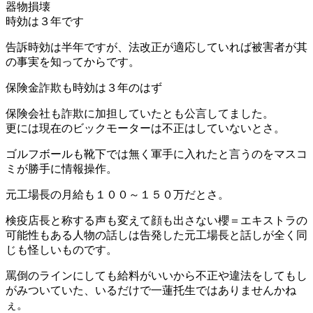
器物損壊
時効は３年です
告訴時効は半年ですが、法改正が適応していれば被害者が其
の事実を知ってからです。
保険金詐欺も時効は３年のはず
保険会社も詐欺に加担していたとも公言してました。
更には現在のビックモーターは不正はしていないとさ。
ゴルフボールも靴下では無く軍手に入れたと言うのをマスコ
ミが勝手に情報操作。
元工場長の月給も１００～１５０万だとさ。
検疫店長と称する声も変えて顔も出さない櫻＝エキストラの
可能性もある人物の話しは告発した元工場長と話しが全く同
じも怪しいものです。
罵倒のラインにしても給料がいいから不正や違法をしてもし
がみついていた、いるだけで一蓮托生ではありませんかね
ぇ。