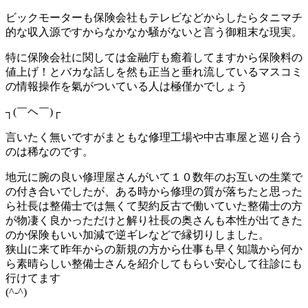
ビックモーターも保険会社もテレビなどからしたらタニマチ
的な収入源ですからなかなか騒がないと言う御粗末な現実。
特に保険会社に関しては金融庁も癒着してますから保険料の
値上げ！とバカな話しを然も正当と垂れ流しているマスコミ
の情報操作を氣がついている人は極僅かでしょう
┐(￣ヘ￣)┌
言いたく無いですがまともな修理工場や中古車屋と巡り合う
のは稀なのです。
地元に腕の良い修理屋さんがいて１０数年のお互いの生業で
の付き合いでしたが、ある時から修理の質が落ちたと思った
ら社長は整備士では無くて契約反古で働いていた整備士の方
が物凄く良かっただけと解り社長の奥さんも本性が出てきた
のか保険もいい加減で逆ギレなどで縁切りしました。
狭山に来て昨年からの新規の方から仕事も早く知識から何か
ら素晴らしい整備士さんを紹介してもらい安心して往診にも
行けてます
(^-^)