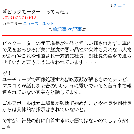
↓
メニュー
ビックモーター ってもねぇ
2023.07.27 00:12
カテゴリー:
ニュース ネット
*.
前記事
|
次記事
.#
ビックモーターの元工場長が告発と怪しい顔も出さずに車内
で足をおっぴろげ実に態度の悪い品性の欠片も見れない人物
があれやこれや報道され一方的に社長、副社長の命令で遣ら
せていたと言うふうに扱われています・・・
が！
ユーチューブで画像処理すれば略素顔が解るものでテレビ、
マスコミが話しを都合のいいように繋いでいると言う事で報
道されていない真実をと話してます。
ゴルフボールは元工場長が独断で始めたことや社長や副社長
からは具体的な指示はされていないと。
ですが、告発の前に自首するのが筋ではないのでしょうか( -
_-)b