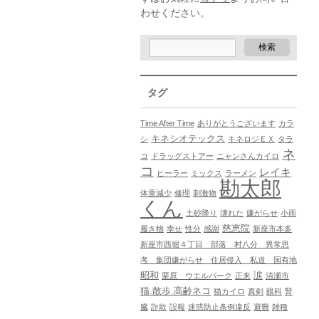
わせください。
タグ
Time After Time
ありがとうございます
カラ
キネシオテックス
シ
キネロジＥＸ
タラ
ネ
コ
ドラッグストアー
ニャンさんカイロ
コ
レイキ
ヒーラー
ミックス
ラーメン
勘太郎
体重減少
修理
刺激物
くん
土砂降り
壊れた
嫌がらせ
小雨
慈恵院
履き物
幸せ
性分
感謝
新座市本多
新座市西堀４丁目 部落 村八分 異常思
考 集団嫌がらせ 住居侵入 私道 国有地
昭和
涙
栗原 ウエルパーク
正来
清瀬市
猫.散歩.高齢ネコ
猫カイロ
真剣
眼科
腎
臓
詐欺
誤報
迷惑防止条例違反
避難
雑種