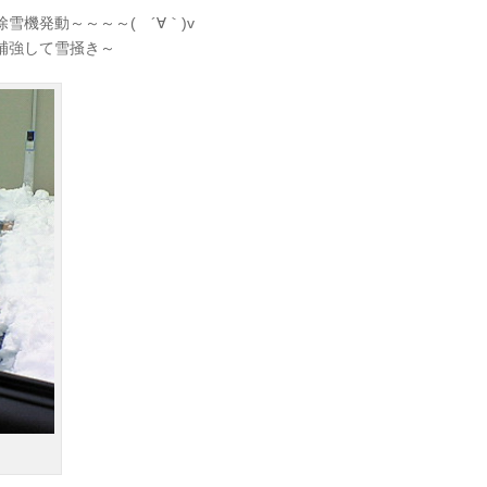
機発動～～～～( ´∀｀)v
補強して雪掻き～