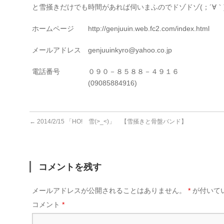
と雪掻きだけでも時間があれば伺いまふのでドゾドゾ(；´∀｀
ホームページ http://genjuuin.web.fc2.com/index.html
メールアドレス genjuuinkyro@yahoo.co.jp
電話番号 ０９０－８５８８－４９１６
(09085884916)
←
2014/2/15 「HO! 雪(>_<)」 【雪掻きと骨盤バンド】
コメントを残す
メールアドレスが公開されることはありません。
*
が付いて
コメント
*