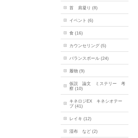
首 肩凝り (8)
イベント (6)
食 (16)
カウンセリング (5)
バランスボール (24)
履物 (9)
仮説 論文 ミステリー 考
察 (10)
キネロジEX キネシオテー
プ (41)
レイキ (12)
湿布 など (2)