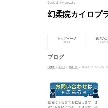
Genjuuin Kyropractic
幻柔院カイロプ
トップページ
施術のご
Home
Servi
ブログ
HOME
»
ブログ
»
業務日記
»
2014/2/16 「(ﾉﾟοﾟ)ﾉ 
匿名による質問も歓迎します！ま
ずはお気軽に
コチラ
よりお問い合