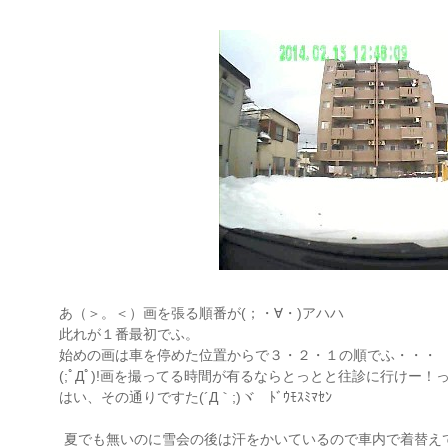
あ（＞。＜）画を張る順番が(；・∀・)アハハ
此れが１番最初でふ。
始めの画は車を停めた位置からで３・２・１の順でふ・・・
(;ﾟДﾟ)!画を撮ってる時間が有るならとっとと往診に行けー！
はい、その通りですた(´Д｀;)ヾ ﾄﾞｳﾓｽﾐﾏｾﾝ
夏でも無いのに雪会の後は汗をかいているので車内で着替え