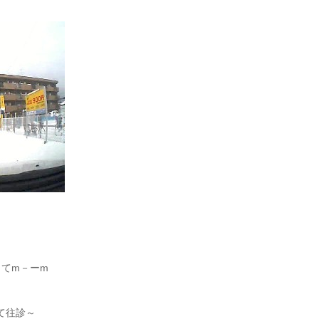
ってm－ーm
て往診～