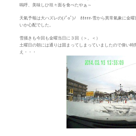
嗚呼、美味しひ坦々面を食べたやぁ～
天氣予報は大ハズレの(ﾉﾟοﾟ)ﾉ ｵｵｫｫｫ-雪から異常氣象
いか心配でした。
雪掻きも今回も金曜当日に３回（＞。＜）
土曜日の朝には通りは固まってしまっていましたので偉い時
え・・・