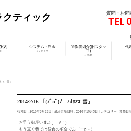
質問・お問
ラクティック
TEL 
案内
システム・料金
関係者紹介(旧スタッ
代
フ)
ce
System
Staff
ｵｵｫｫｫ-雪」
2014/2/16 「(ﾉﾟοﾟ)ﾉ ｵｵｫｫｫ-雪」
投稿日 : 2016年3月23日
最終更新日時 : 2016年10月3日
カテゴリー :
業務日
お早う御座いまふ( ´∀｀)
もう直ぐ巷では昼食の頃合でふ（ーp－）