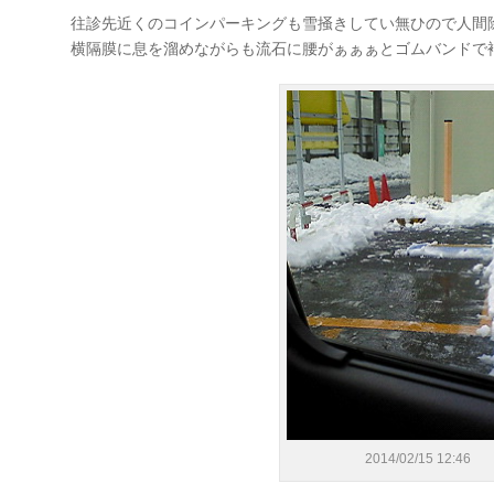
往診先近くのコインパーキングも雪掻きしてい無ひので人間除雪
横隔膜に息を溜めながらも流石に腰がぁぁぁとゴムバンドで
2014/02/15 12:46