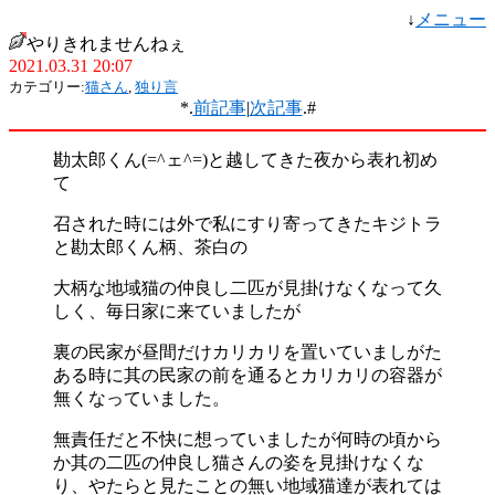
↓
メニュー
やりきれませんねぇ
2021.03.31 20:07
カテゴリー:
猫さん
,
独り言
*.
前記事
|
次記事
.#
勘太郎くん(=^ェ^=)と越してきた夜から表れ初め
て
召された時には外で私にすり寄ってきたキジトラ
と勘太郎くん柄、茶白の
大柄な地域猫の仲良し二匹が見掛けなくなって久
しく、毎日家に来ていましたが
裏の民家が昼間だけカリカリを置いていましがた
ある時に其の民家の前を通るとカリカリの容器が
無くなっていました。
無責任だと不快に想っていましたが何時の頃から
か其の二匹の仲良し猫さんの姿を見掛けなくな
り、やたらと見たことの無い地域猫達が表れては