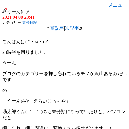
↓
メニュー
うーん(/--)/
2021.04.08 23:41
カテゴリー:
業務日記
*.
前記事
|
次記事
.#
こんばんは( *・ω・)ノ
23時半を回りました。
うーん
ブログのカテゴリーを押し忘れているモノが沢山あるみたい
です
の
「うーん(/--)/ えらいこっちや」
勘太郎くん(=^ェ^=)のも未分類になっていたりと、パソコン
だと
押し忘れ、押し間違い、変換ミスか多すぎてます ！