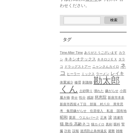
わせください。
タグ
Time After Time
ありがとうございます
カラ
キネシオテックス
シ
キネロジＥＸ
タラ
ネ
コ
ドラッグストアー
ニャンさんカイロ
コ
レイキ
ヒーラー
ミックス
ラーメン
勘太郎
体重減少
修理
刺激物
くん
土砂降り
壊れた
嫌がらせ
小雨
慈恵院
履き物
幸せ
性分
感謝
新座市本多
新座市西堀４丁目 部落 村八分 異常思
考 集団嫌がらせ 住居侵入 私道 国有地
昭和
涙
栗原 ウエルパーク
正来
清瀬市
猫.散歩.高齢ネコ
猫カイロ
真剣
眼科
腎
臓
詐欺
誤報
迷惑防止条例違反
避難
雑種