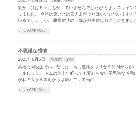
2025年8月16日
医系
心理
氣がつけば５ヶ月もかいていませんでしたが うまくログイン
りました。 今年は暑いとは言え去年よりはいいと想いますが
いるでしょうか。 脱水症状の一部が熱中症は前にも書きました
この記事を読む
不思議な感情
2023年6月5日
独り言
心理
高校の同級生でいまだにたまぁに連絡を取り合う仲間からがい
しましょう。 トムの何十年経っても変わらない不思議な感覚
が私の大泉学園町からは離れていて当然 …
この記事を読む