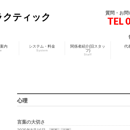
質問・お問
ラクティック
TEL 
案内
システム・料金
関係者紹介(旧スタッ
代
フ)
ce
System
Staff
心理
言葉の大切さ