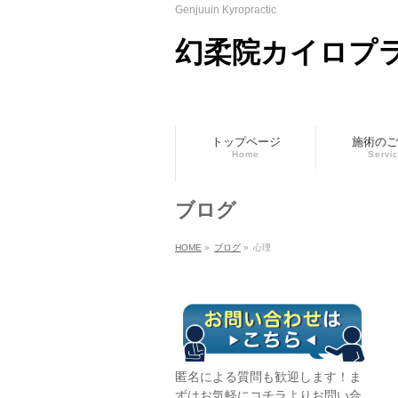
Genjuuin Kyropractic
幻柔院カイロプ
トップページ
施術のご
Home
Servi
ブログ
HOME
»
ブログ
»
心理
匿名による質問も歓迎します！ま
ずはお気軽に
コチラ
よりお問い合