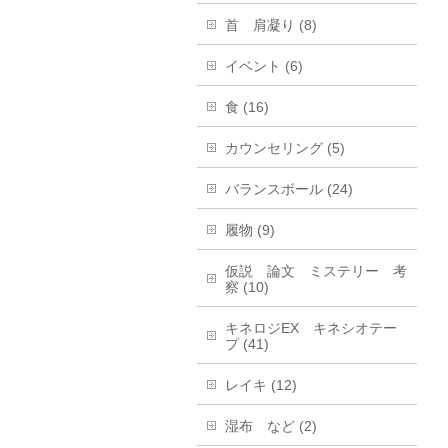
首 肩凝り (8)
イベント (6)
食 (16)
カウンセリング (5)
バランスボール (24)
履物 (9)
仮説 論文 ミステリー 考
察 (10)
キネロジEX キネシオテー
プ (41)
レイキ (12)
湿布 など (2)