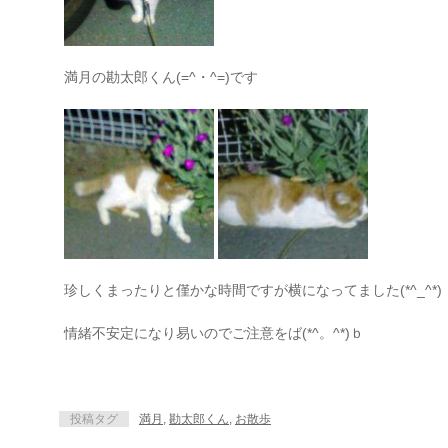
満月の勘太郎くん(=^・^=)です
珍しくまったりと僅かな時間ですが横になってました(*^_^*)
情緒不安定になり易いのでご注意をば(*^。^*)ｂ
投稿タグ
満月
,
勘太郎くん
,
お散歩