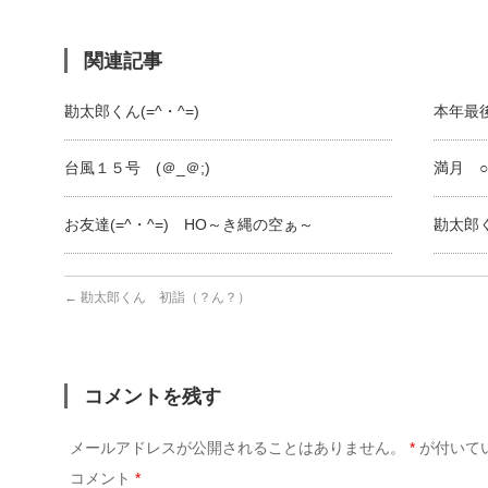
関連記事
勘太郎くん(=^・^=)
本年最
台風１５号 (＠_＠;)
満月 
お友達(=^・^=) HO～き縄の空ぁ～
勘太郎く
←
勘太郎くん 初詣（？ん？）
コメントを残す
メールアドレスが公開されることはありません。
*
が付いて
コメント
*