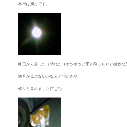
本日は満月です。
昨日から曇ったり晴れたりポツポツと雨が降ったりと微妙な
満月が見れないかなぁと想いきや
確りと見れました(*^_^*)