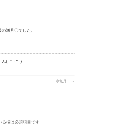
後の満月〇でした。
○
ん(=^・^=)
水無月
→
いる欄は必須項目です