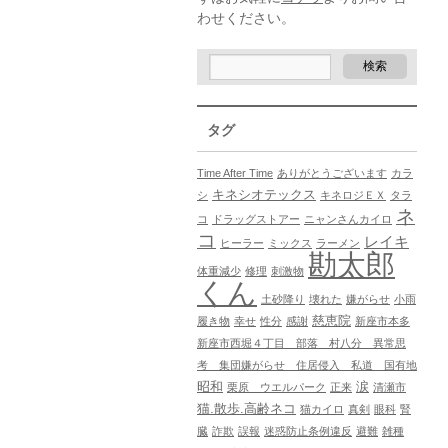
わせください。
タグ
Time After Time
ありがとうございます
カラ
キネシオテックス
シ
キネロジＥＸ
タラ
ネ
コ
ドラッグストアー
ニャンさんカイロ
コ
レイキ
ヒーラー
ミックス
ラーメン
勘太郎
体重減少
修理
刺激物
くん
土砂降り
壊れた
嫌がらせ
小雨
慈恵院
履き物
幸せ
性分
感謝
新座市本多
新座市西堀４丁目 部落 村八分 異常思
考 集団嫌がらせ 住居侵入 私道 国有地
昭和
涙
栗原 ウエルパーク
正来
清瀬市
猫.散歩.高齢ネコ
猫カイロ
真剣
眼科
腎
臓
詐欺
誤報
迷惑防止条例違反
避難
雑種