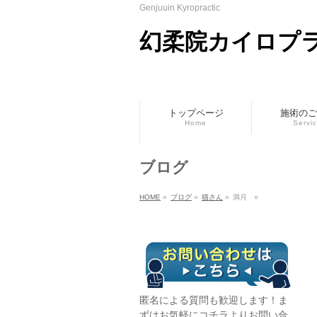
Genjuuin Kyropractic
幻柔院カイロプ
トップページ
施術のご
Home
Servi
ブログ
HOME
»
ブログ
»
猫さん
»
満月 ○
匿名による質問も歓迎します！ま
ずはお気軽に
コチラ
よりお問い合