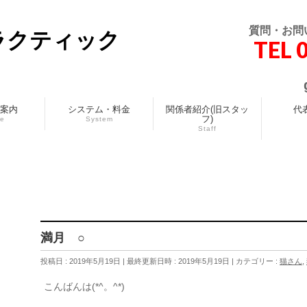
質問・お問
ラクティック
TEL 
案内
システム・料金
関係者紹介(旧スタッ
代
フ)
ce
System
Staff
満月 ○
投稿日 : 2019年5月19日
最終更新日時 : 2019年5月19日
カテゴリー :
猫さん
,
こんばんは(*^。^*)