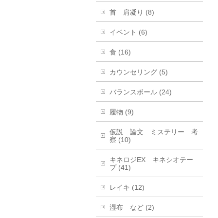
首 肩凝り (8)
イベント (6)
食 (16)
カウンセリング (5)
バランスボール (24)
履物 (9)
仮説 論文 ミステリー 考
察 (10)
キネロジEX キネシオテー
プ (41)
レイキ (12)
湿布 など (2)