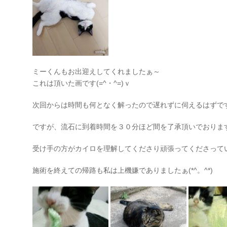
ミーくんもお出迎えしてくれましたぁ～
これは頂いた画です(=^・^=)ｖ
次回からは時間も何となく解ったので遅れずに伺えるはずで
ですが、流石に到着時間を３０分ほど間を了承頂いでおりま
受け手の方がカイロを理解してくださり頑張ってくださって
施術を終えての帰路も私は上機嫌でありましたぁ(*^。^*)