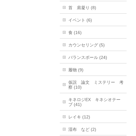
首 肩凝り (8)
イベント (6)
食 (16)
カウンセリング (5)
バランスボール (24)
履物 (9)
仮説 論文 ミステリー 考
察 (10)
キネロジEX キネシオテー
プ (41)
レイキ (12)
湿布 など (2)