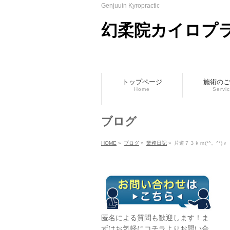
Genjuuin Kyropractic
幻柔院カイロプ
トップページ
施術のご
Home
Servi
ブログ
HOME
»
ブログ
»
業務日記
»
片道７３ｋｍ(*^。^*
匿名による質問も歓迎します！ま
ずはお気軽に
コチラ
よりお問い合