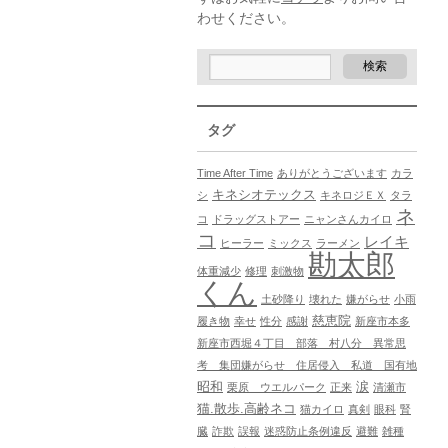
わせください。
タグ
Time After Time
ありがとうございます
カラ
キネシオテックス
シ
キネロジＥＸ
タラ
ネ
コ
ドラッグストアー
ニャンさんカイロ
コ
レイキ
ヒーラー
ミックス
ラーメン
勘太郎
体重減少
修理
刺激物
くん
土砂降り
壊れた
嫌がらせ
小雨
慈恵院
履き物
幸せ
性分
感謝
新座市本多
新座市西堀４丁目 部落 村八分 異常思
考 集団嫌がらせ 住居侵入 私道 国有地
昭和
涙
栗原 ウエルパーク
正来
清瀬市
猫.散歩.高齢ネコ
猫カイロ
真剣
眼科
腎
臓
詐欺
誤報
迷惑防止条例違反
避難
雑種