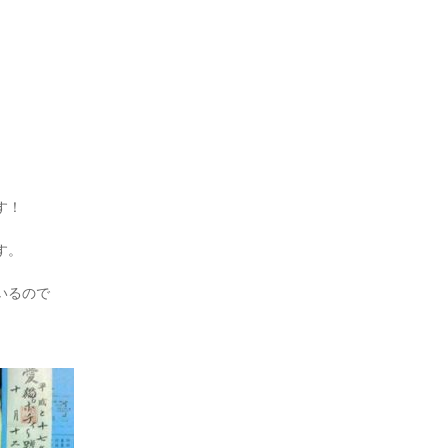
す！
す。
いるので