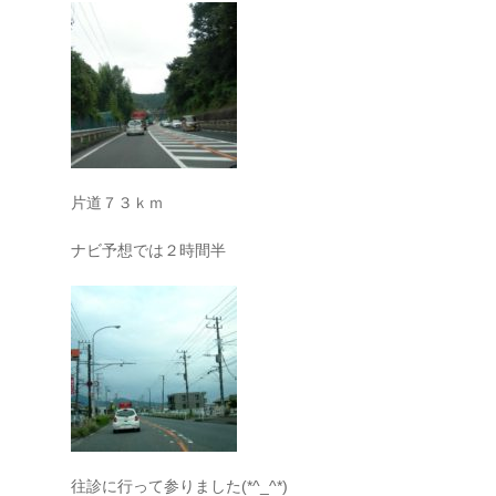
片道７３ｋｍ
ナビ予想では２時間半
往診に行って参りました(*^_^*)