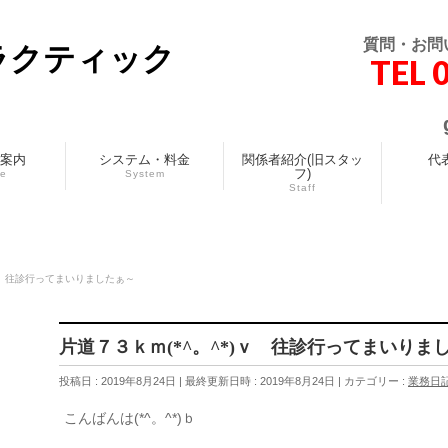
質問・お問
ラクティック
TEL 
案内
システム・料金
関係者紹介(旧スタッ
代
フ)
ce
System
Staff
)ｖ 往診行ってまいりましたぁ～
片道７３ｋｍ(*^。^*)ｖ 往診行ってまいりま
投稿日 : 2019年8月24日
最終更新日時 : 2019年8月24日
カテゴリー :
業務日
こんばんは(*^。^*)ｂ