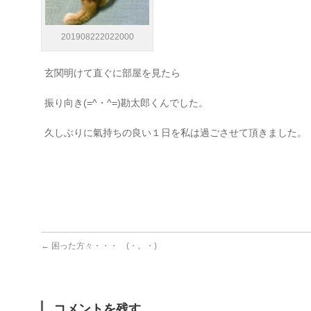
201908222022000
玄関明けて直ぐに部屋を見たら
振り向き(=^・^=)勘太郎くんでした。
久しぶりに氣持ちの良い１日を私は過ごさせて頂きました。
←
困った方々・・・ (・。・)
コメントを残す