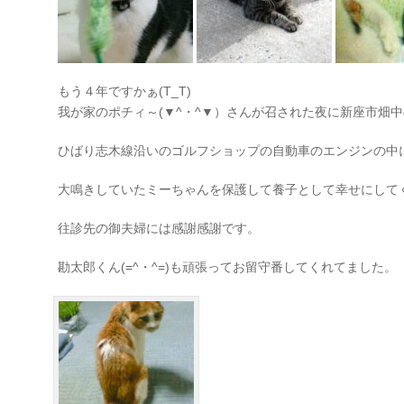
もう４年ですかぁ(T_T)
我が家のポチィ～(▼^・^▼）さんが召された夜に新座市畑中
ひばり志木線沿いのゴルフショップの自動車のエンジンの中
大鳴きしていたミーちゃんを保護して養子として幸せにして
往診先の御夫婦には感謝感謝です。
勘太郎くん(=^・^=)も頑張ってお留守番してくれてました。