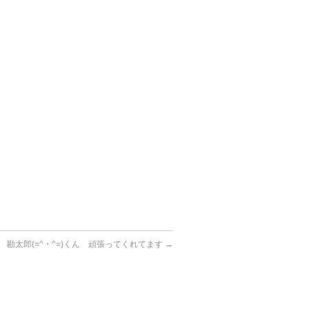
勘太郎(=^・^=)くん 頑張ってくれてます
→