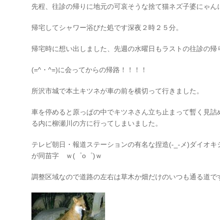
先程、往診の帰りに地元の可哀そうな捨て猫ネズ子婆にゃん
帰宅してシャワー浴びた処です深夜２時２５分。
帰宅時に想い出しました、先週の水曜日もラストの往診の帰
(=^・^=)に会ってからの帰路！！！！
所沢市城で本土キツネが車の前を横切って行きました。
車を停めると原っぱの中でキツネさん立ち止まって暫く見詰
る内に柳瀬川の方に行ってしまいました。
テレビ朝日・報道ステーションの有名な捏造(-_-メ)ダイオ
が同苗字 ｗ(゜o゜)ｗ
調整区域なので道路の左右は草木か畑だけのいつも通る道で