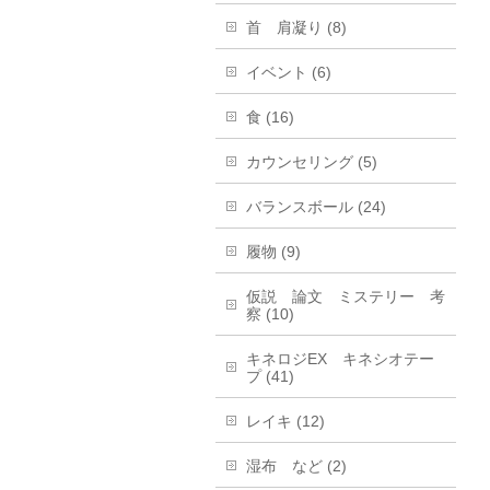
首 肩凝り (8)
イベント (6)
食 (16)
カウンセリング (5)
バランスボール (24)
履物 (9)
仮説 論文 ミステリー 考
察 (10)
キネロジEX キネシオテー
プ (41)
レイキ (12)
湿布 など (2)