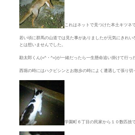
これはネットで見つけた本土キツネ
若い頃に群馬の山道では見た事がありましたが元気にきれい
とは想いませんでした。
勘太郎くん(=^・^=)が一緒だったら一生懸命追い掛けて行
西堀の時にはハクビシンとお散歩の時によく遭遇して張り切
学園町６丁目の民家から１０数匹捨