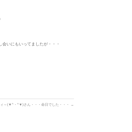
)
し会いにもいってましたが・・・
ィ～(▼^・^▼)さん・・・命日でした・・・
→