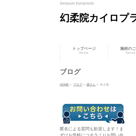
Genjuuin Kyropractic
幻柔院カイロプ
トップページ
施術のご
Home
Servi
ブログ
HOME
»
ブログ
»
猫さん
»
本土狐
匿名による質問も歓迎します！ま
ずはお気軽に
コチラ
よりお問い合