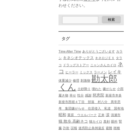
わせください。
タグ
Time After Time
ありがとうございます
カラ
キネシオテックス
シ
キネロジＥＸ
タラ
ネ
コ
ドラッグストアー
ニャンさんカイロ
コ
レイキ
ヒーラー
ミックス
ラーメン
勘太郎
体重減少
修理
刺激物
くん
土砂降り
壊れた
嫌がらせ
小雨
慈恵院
履き物
幸せ
性分
感謝
新座市本多
新座市西堀４丁目 部落 村八分 異常思
考 集団嫌がらせ 住居侵入 私道 国有地
昭和
涙
栗原 ウエルパーク
正来
清瀬市
猫.散歩.高齢ネコ
猫カイロ
真剣
眼科
腎
臓
詐欺
誤報
迷惑防止条例違反
避難
雑種