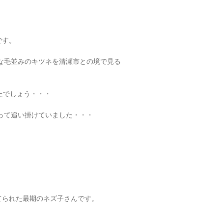
です。
な毛並みのキツネを清瀬市との境で見る
ったでしょう・・・
って追い掛けていました・・・
てられた最期のネズ子さんです。