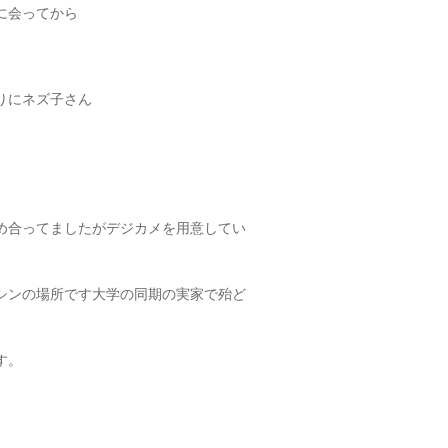
に会ってから
りにネズ子さん
め合ってましたがデジカメを用意してい
キシンの場所です大学の同期の実家で殆ど
す。