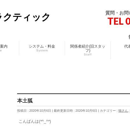
質問・お問
ラクティック
TEL 
案内
システム・料金
関係者紹介(旧スタッ
代
フ)
ce
System
Staff
本土狐
投稿日 : 2020年10月6日
最終更新日時 : 2020年10月6日
カテゴリー :
猫さん
,
こんばんは(*^_^*)