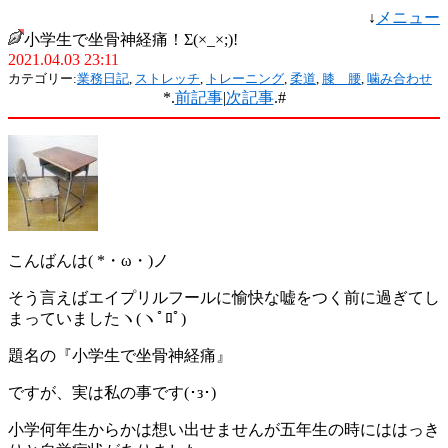
↓
メニュー
小学生で坐骨神経痛！Σ(×_×;)!
2021.04.03 23:11
カテゴリー:
業務日記
,
ストレッチ
,
トレーニング
,
柔道
,
膝 腰
,
噛み合わせ
*.
前記事
|
次記事
.#
こんばんは( *・ω・)ノ
そう言えばエイプリルフールに愉快な嘘をつく前に過ぎてし
まっていましたヽ(ヽﾟﾛﾟ)
題名の『小学生で坐骨神経痛』
ですが、実は私の事です(･з･)
小学何年生からかは想い出せませんが五年生の時にははっき