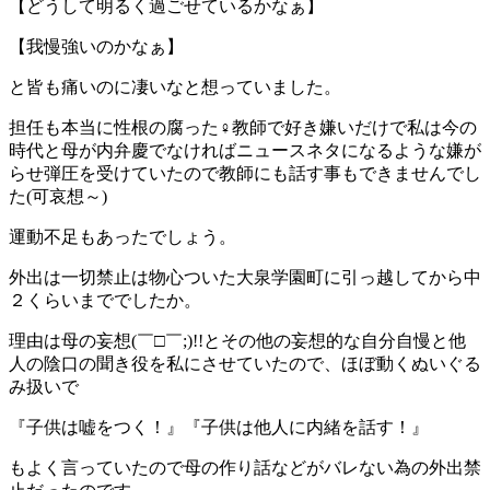
【どうして明るく過ごせているかなぁ】
【我慢強いのかなぁ】
と皆も痛いのに凄いなと想っていました。
担任も本当に性根の腐った♀教師で好き嫌いだけで私は今の
時代と母が内弁慶でなければニュースネタになるような嫌が
らせ弾圧を受けていたので教師にも話す事もできませんでし
た(可哀想～)
運動不足もあったでしょう。
外出は一切禁止は物心ついた大泉学園町に引っ越してから中
２くらいまででしたか。
理由は母の妄想(￣□￣;)!!とその他の妄想的な自分自慢と他
人の陰口の聞き役を私にさせていたので、ほぼ動くぬいぐる
み扱いで
『子供は嘘をつく！』『子供は他人に内緒を話す！』
もよく言っていたので母の作り話などがバレない為の外出禁