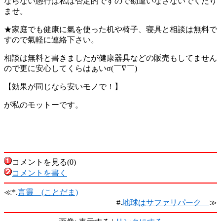
ならない愚行は私は否定的ですので勘違いなさないでくだり
ませ。
★家庭でも健康に氣を使った机や椅子、寝具と相談は無料で
すので氣軽に連絡下さい。
相談は無料と書きましたが健康器具などの販売もしてません
ので更に安心してくらはぁいσ(￣∇￣)
【効果が同じなら安いモノで！】
が私のモットーです。
コメントを見る(0)
コメントを書く
≪*.
言靈 (ことだま)
#.
地球はサファリパーク
≫