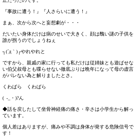
止だったのです。
『事故に遭う！』『人さらいに遭う！』
まぁ、次から次へと妄想劇が・・・
だいたい身体だけは病のせいで大きく、顔は醜い謎の子供を
誰が拐うのでしょうねぇ
┐(´д｀)┌やれやれと
ですから、親戚の家に行っても私だけは従姉妹とも遊ばせな
い伯父叔母とも喋らせない徹底ぶりは晩年になって母の虚言
がバレない為と解りましたとさ。
くわばら くわばら
( -_・)?ん
◆話を戻したして坐骨神経痛の痛さ・辛さは小学生から解っ
ています。
個人差はありますが、痛みや不調は身体が発する危険信号で
す！