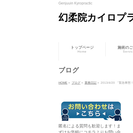
Genjuuin Kyropractic
幻柔院カイロプ
トップページ
施術のご
Home
Servi
ブログ
HOME
»
ブログ
»
業務日記
»
2013/4/20 「緊急事態
匿名による質問も歓迎します！ま
ずはお気軽に
コチラ
よりお問い合