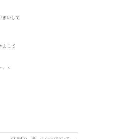
いまいして
きまして
＞。＜
2013/4/27 「新しいメールアドレス」
→