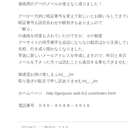
連絡用のグーのメールが使えなく成りました！
グーが一方的に暗証番号を変えて欲しいとお願いをしてきて
暗証番号も語呂合わせや験担ぎもありまふので
『断り』
の連絡を何度も入れていたのですが、その都度
グーサイトの得手勝手な会話にならなひ戯言ばかり主張して
先程、行き成り開かなくなりました。
早急に新しいメールアドレスを作成しますので、昨日と本日
メールを下さった方々は読むことも返信する事もできませむ
御迷惑お掛け致しまふm(_ _)m
取り急ぎの駄文で申し訳ありませむm(_ _)m
ホームページ http://genjuuin.web.fc2.com/index.html
電話番号 ０９０－８５８８－４９１６
←
2013/4/11 「ご無沙汰してます」