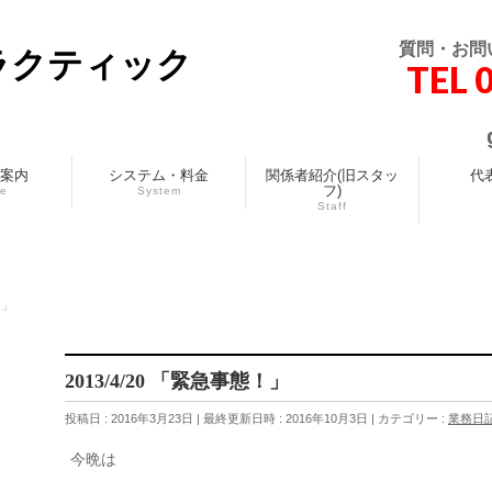
質問・お問
ラクティック
TEL 
案内
システム・料金
関係者紹介(旧スタッ
代
フ)
ce
System
Staff
！」
2013/4/20 「緊急事態！」
投稿日 : 2016年3月23日
最終更新日時 : 2016年10月3日
カテゴリー :
業務日
今晩は