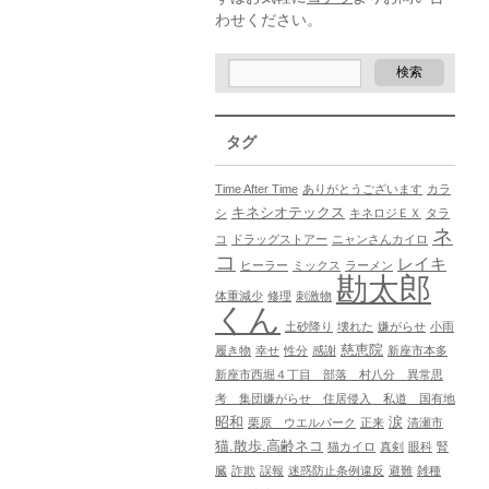
わせください。
タグ
Time After Time
ありがとうございます
カラ
キネシオテックス
シ
キネロジＥＸ
タラ
ネ
コ
ドラッグストアー
ニャンさんカイロ
コ
レイキ
ヒーラー
ミックス
ラーメン
勘太郎
体重減少
修理
刺激物
くん
土砂降り
壊れた
嫌がらせ
小雨
慈恵院
履き物
幸せ
性分
感謝
新座市本多
新座市西堀４丁目 部落 村八分 異常思
考 集団嫌がらせ 住居侵入 私道 国有地
昭和
涙
栗原 ウエルパーク
正来
清瀬市
猫.散歩.高齢ネコ
猫カイロ
真剣
眼科
腎
臓
詐欺
誤報
迷惑防止条例違反
避難
雑種