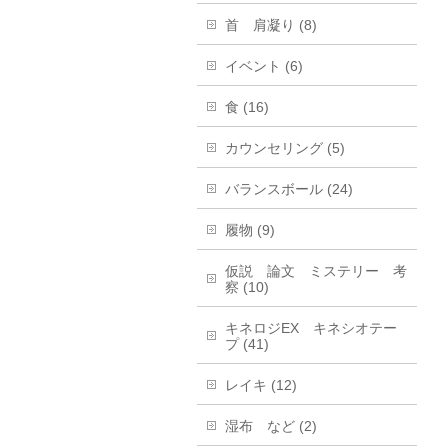
首 肩凝り (8)
イベント (6)
食 (16)
カウンセリング (5)
バランスボール (24)
履物 (9)
仮説 論文 ミステリー 考
察 (10)
キネロジEX キネシオテー
プ (41)
レイキ (12)
湿布 など (2)