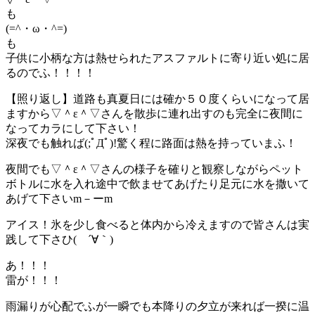
も
(=^・ω・^=)
も
子供に小柄な方は熱せられたアスファルトに寄り近い処に居
るのでふ！！！！
【照り返し】道路も真夏日には確か５０度くらいになって居
ますから▽＾ε＾▽さんを散歩に連れ出すのも完全に夜間に
なってカラにして下さい！
深夜でも触れば(;ﾟДﾟ)!驚く程に路面は熱を持っていまふ！
夜間でも▽＾ε＾▽さんの様子を確りと観察しながらペット
ボトルに水を入れ途中で飲ませてあげたり足元に水を撒いて
あげて下さいm－ーm
アイス！氷を少し食べると体内から冷えますので皆さんは実
践して下さひ( ´∀｀)
あ！！！
雷が！！！
雨漏りが心配でふが一瞬でも本降りの夕立が来れば一揆に温