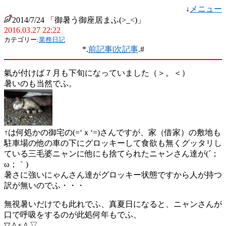
↓
メニュー
2014/7/24 「御暑う御座居まふ(>_<)」
2016.03.27 22:22
カテゴリー:
業務日記
*.
前記事
|
次記事
.#
氣が付けば７月も下旬になっていました（＞。＜）
暑いのも当然でふ。
↑は何処かの御宅の(=‘ｘ‘=)さんですが、家（借家）の敷地も
駐車場の他の車の下にグロッキーして食欲も無くグッタリし
ている三毛婆ニャンに他にも捨てられたニャンさん達が(´；
ω；｀)
暑さに強いにゃんさん達がグロッキー状態ですから人が持つ
訳が無いのでふ・・・
無視暑いだけでも此れでふ、真夏日になると、ニャンさんが
口で呼吸をするのが此処何年もでふ、
▽＾ε＾▽