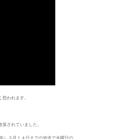
く想われます。
政策されていました。
９年）３月１４日までの放送で水曜日の