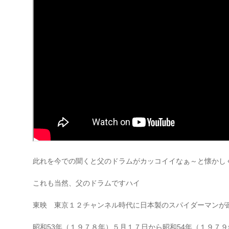
此れを今での聞くと父のドラムがカッコイイなぁ～と懐かし
これも当然、父のドラムですハイ
東映 東京１２チャンネル時代に日本製のスパイダーマンが
昭和53年（１９７８年）５月１７日から昭和54年（１９７