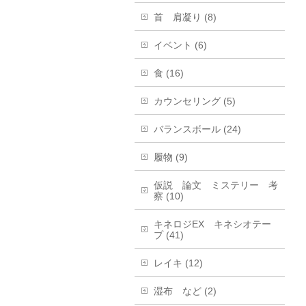
首 肩凝り (8)
イベント (6)
食 (16)
カウンセリング (5)
バランスボール (24)
履物 (9)
仮説 論文 ミステリー 考
察 (10)
キネロジEX キネシオテー
プ (41)
レイキ (12)
湿布 など (2)