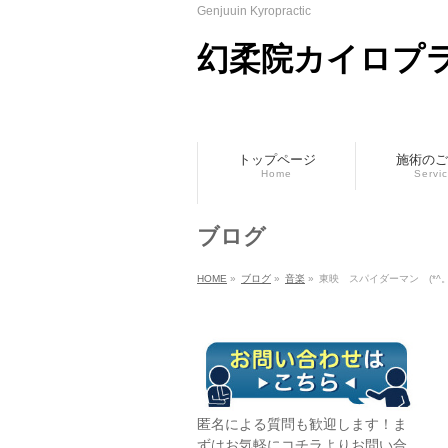
Genjuuin Kyropractic
幻柔院カイロプ
トップページ
施術のご
Home
Servi
ブログ
HOME
»
ブログ
»
音楽
»
東映 スパイダーマン (*^。^
匿名による質問も歓迎します！ま
ずはお気軽に
コチラ
よりお問い合