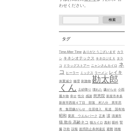
わせください。
タグ
Time After Time
ありがとうございます
カラ
キネシオテックス
シ
キネロジＥＸ
タラ
ネ
コ
ドラッグストアー
ニャンさんカイロ
コ
レイキ
ヒーラー
ミックス
ラーメン
勘太郎
体重減少
修理
刺激物
くん
土砂降り
壊れた
嫌がらせ
小雨
慈恵院
履き物
幸せ
性分
感謝
新座市本多
新座市西堀４丁目 部落 村八分 異常思
考 集団嫌がらせ 住居侵入 私道 国有地
昭和
涙
栗原 ウエルパーク
正来
清瀬市
猫.散歩.高齢ネコ
猫カイロ
真剣
眼科
腎
臓
詐欺
誤報
迷惑防止条例違反
避難
雑種