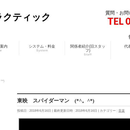
質問・お問
ラクティック
TEL 
案内
システム・料金
関係者紹介(旧スタッ
代
フ)
ce
System
Staff
*)
東映 スパイダーマン (*^。^*)
投稿日 : 2018年6月16日
最終更新日時 : 2018年6月16日
カテゴリー :
音楽